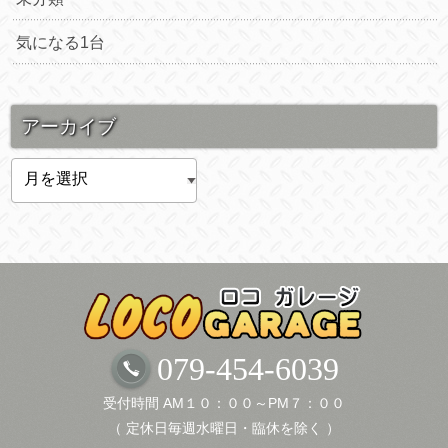
気になる1台
アーカイブ
ア
ー
カ
イ
ブ
079-454-6039
受付時間 AM１０：００～PM７：００
（ 定休日毎週水曜日・臨休を除く ）