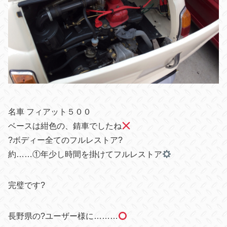
名車 フィアット５００
ベースは紺色の、錆車でしたね
?ボディー全てのフルレストア?
約……①年少し時間を掛けてフルレストア
完璧です?
長野県の?ユーザー様に………