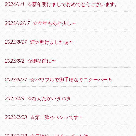
2024/1/4
☆新年明けましておめでとうございます。
2023/12/17
☆今年もあと少し～
2023/8/17
連休明けましたぁ〜
2023/8/2
☆御盆前に〜
2023/6/27
☆パワフルで御手頃なミニクーパーＳ
2023/4/9
☆なんだかバタバタ
2023/2/23
☆第二弾イベントです！