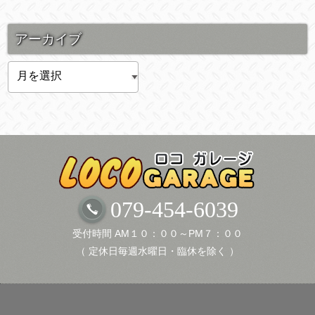
アーカイブ
ア
ー
カ
イ
ブ
079-454-6039
受付時間 AM１０：００～PM７：００
（ 定休日毎週水曜日・臨休を除く ）