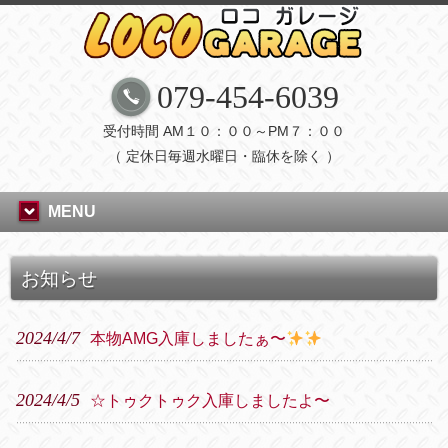
079-454-6039
受付時間 AM１０：００～PM７：００
（ 定休日毎週水曜日・臨休を除く ）
MENU
お知らせ
2024/4/7
本物AMG入庫しましたぁ〜
2024/4/5
☆トゥクトゥク入庫しましたよ〜