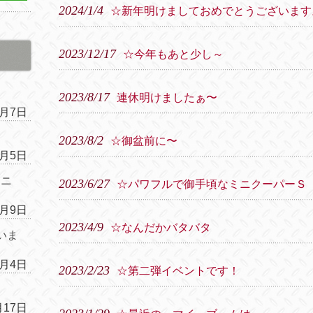
2024/1/4
☆新年明けましておめでとうございます
2023/12/17
☆今年もあと少し～
2023/8/17
連休明けましたぁ〜
4月7日
2023/8/2
☆御盆前に〜
4月5日
ムニ
2023/6/27
☆パワフルで御手頃なミニクーパーＳ
1月9日
2023/4/9
☆なんだかバタバタ
いま
1月4日
2023/2/23
☆第二弾イベントです！
月17日