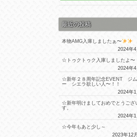
最近の投稿
本物AMG入庫しましたぁ〜
2024年
☆トゥクトゥク入庫しましたよ〜
2024年
☆新年２８周年記念EVENT ジ
ー シエラ欲しい人〜！！
2024年
☆新年明けましておめでとうござ
す。
2024年
☆今年もあと少し～
2023年12