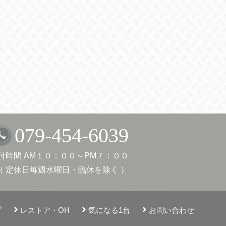
079-454-6039
付時間 AM１０：００～PM７：００
（ 定休日毎週水曜日・臨休を除く ）
プ
レストア・OH
気になる1台
お問い合わせ