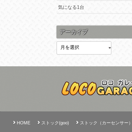
気になる1台
アーカイブ
ア
ー
カ
イ
ブ
HOME
ストック(goo)
ストック（カーセンサー