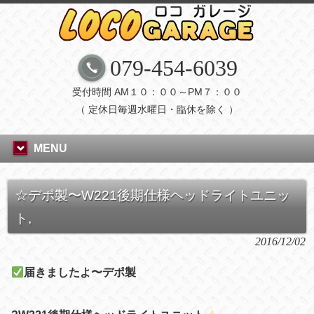
079-454-6039
受付時間 AM１０：００～PM７：００
（ 定休日毎週水曜日・臨休を除く ）
MENU
☆デポ製〜W221後期仕様ヘッドライトユニッ
ト,
2016/12/02
届きましたよ〜デポ製