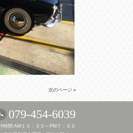
次のページ »
079-454-6039
付時間 AM１０：００～PM７：００