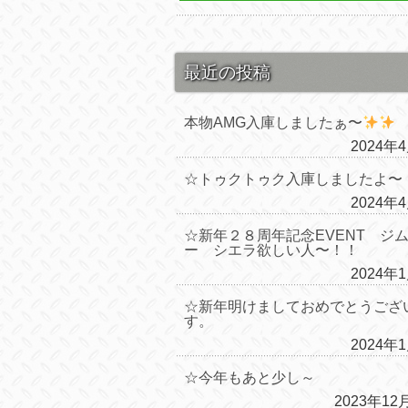
最近の投稿
本物AMG入庫しましたぁ〜
2024年
☆トゥクトゥク入庫しましたよ〜
2024年
☆新年２８周年記念EVENT ジ
ー シエラ欲しい人〜！！
2024年
☆新年明けましておめでとうござ
す。
2024年
☆今年もあと少し～
2023年12