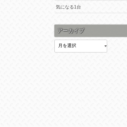
気になる1台
アーカイブ
ア
ー
カ
イ
ブ