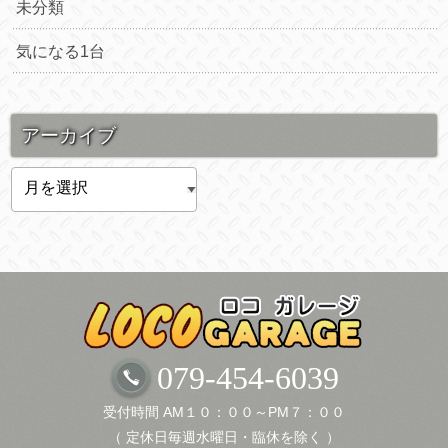
未分類
気になる1台
アーカイブ
ア
ー
カ
イ
ブ
079-454-6039
受付時間 AM１０：００～PM７：００
（ 定休日毎週水曜日・臨休を除く ）