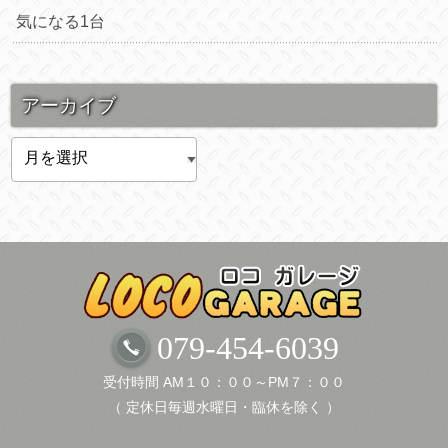
気になる1台
アーカイブ
ア
ー
カ
イ
ブ
079-454-6039
受付時間 AM１０：００～PM７：００
（ 定休日毎週水曜日・臨休を除く ）