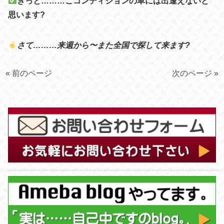
きっと………こコンディション
の車には出逢えないと
思います?
さて………来週から〜また全国で探して来ます?
« 前のページ
次のページ »