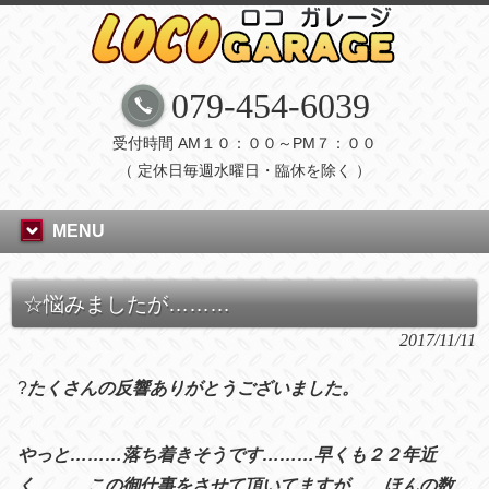
079-454-6039
受付時間 AM１０：００～PM７：００
（ 定休日毎週水曜日・臨休を除く ）
MENU
☆悩みましたが………
2017/11/11
?
たくさんの反響ありがとうございました。
やっと………落ち着きそうです………早くも２２年近
く………この御仕事をさせて頂いてますが……ほんの数