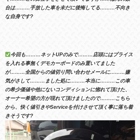
台は………手放した車を未だに後悔してる………不向き
な自身です?
今回も………ネットUPのみで………店頭にはプライス
を入れる事無くデモカーボードのみ置いてました
が………全国からの値切り問い合わせメールに………嫌
気がさして………ました処に………本当に………この車
の希少価値や他にないコンディションに惚れて頂けた、
オーナー希望の方が現れて頂けましたので………こちら
から、快く値引きやServiceを付けさせて頂く事に落ち着
きそうです?