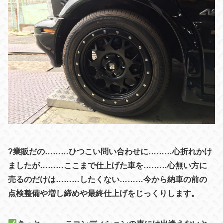
?業販だの………ひつこい問い合わせに………心折れかけ
ましたが………ここまで仕上げた車を………心無い方に
売るのだけは………したくない………今から納車の前の
点検整備や増し締めや
最終仕上げをじっくりします。