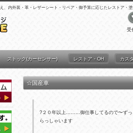
え、内外装・革・レザーシート・リペア・御予算に応じたレストア・塗
受
ストック(カーセンサー)
レストア・OH
カス
☆国産車
?
２０年
以上………御仕事してるので〜ずっ
らっしゃいます