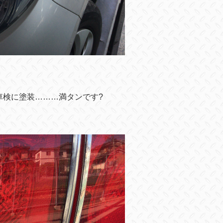
車検に塗装………満タンです
?