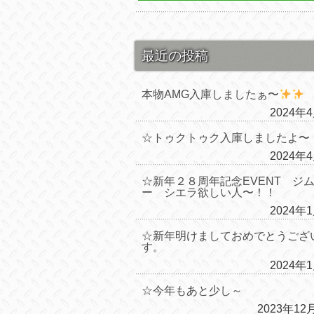
最近の投稿
本物AMG入庫しましたぁ〜
2024年
☆トゥクトゥク入庫しましたよ〜
2024年
☆新年２８周年記念EVENT ジ
ー シエラ欲しい人〜！！
2024年
☆新年明けましておめでとうござ
す。
2024年
☆今年もあと少し～
2023年12