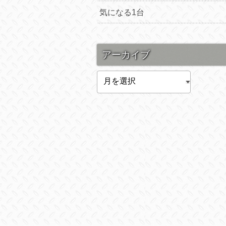
気になる1台
アーカイブ
ア
ー
カ
イ
ブ