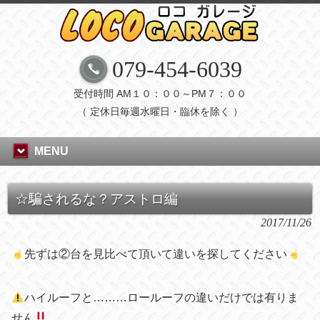
079-454-6039
受付時間 AM１０：００～PM７：００
（ 定休日毎週水曜日・臨休を除く ）
MENU
☆騙されるな？アストロ編
2017/11/26
先ずは
②台を見比べて頂いて違いを探してください
ハイルーフと………ロールーフの違いだけでは有りま
せん