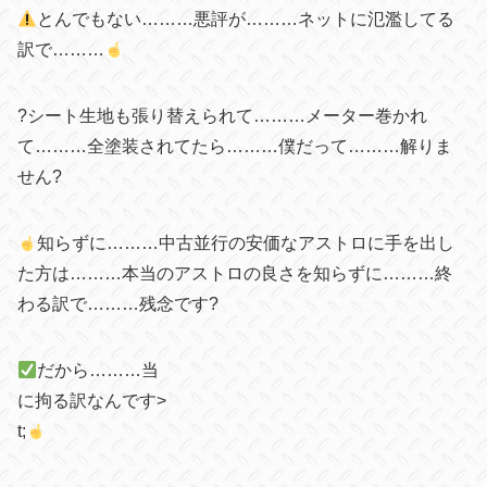
とんでもない………悪評が………ネットに氾濫してる
訳で………
?シート生地も張り替えられて………メーター巻かれ
て………全塗装されてたら………僕だって………解りま
せん?
知らずに………中古並行の安価なアストロに手を出し
た方は………
本当のアストロの良さを知らずに………終
わる訳で………残念です
?
だから………当
に拘る訳なんです>
t;