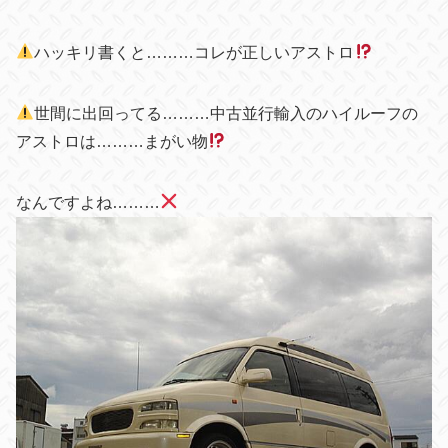
ハッキリ
書くと………コレが正しいアストロ
世間に出回ってる………中古並行輸入のハイルーフの
アストロは………まがい物
なんですよね………