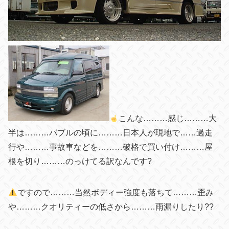
こんな………感じ………大
半は………バブルの頃に………日本人が現地で……過走
行や………事故車などを………破格で買い付け………屋
根を切り………のっけてる訳なんです?
ですので………当然ボディー強度も落ちて………歪み
や………クオリティーの低さから………雨漏りしたり??