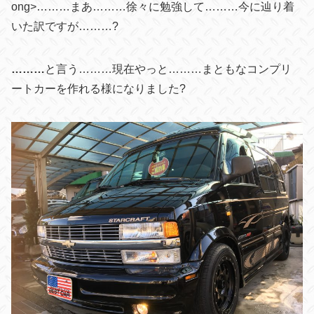
ong>………まあ………徐々に勉強して………今に辿り着
いた訳ですが………?
………
と言う………現在やっと………まともなコンプリ
ートカーを作れる様になりました
?