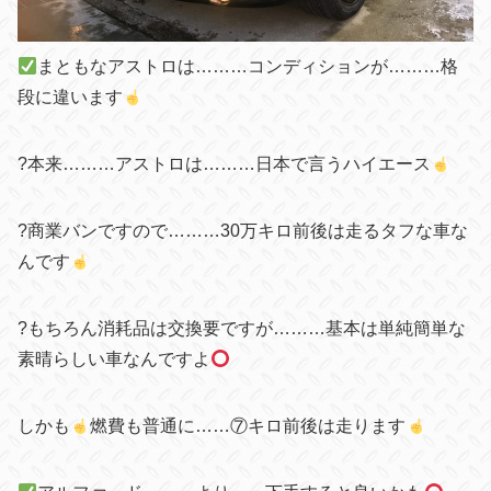
まともな
アストロは………コンディションが………格
段に違います
?本来………アストロは………日本で言うハイエース
?商業バンですので………30万キロ前後は走るタフな車な
んです
?もちろん消耗品は交換要ですが………基本は単純簡単な
素晴らしい車なんですよ
しかも
燃費も普通に……⑦キロ前後は走ります