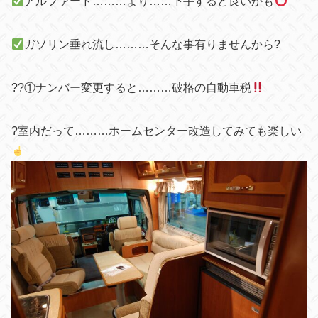
アルファード………より……下手すると良いかも
ガソリン垂れ流し………そんな事有りませんから?
??①ナンバー変更すると………破格の自動車税
?室内だって………ホームセンター改造してみても楽しい