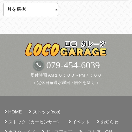
ア
ー
カ
イ
ブ
079-454-6039
受付時間 AM１０：００～PM７：００
（ 定休日毎週水曜日・臨休を除く ）
HOME
ストック(goo)
ストック（カーセンサー）
イベント
お知らせ
カスタマイズ
ドレスアップ
レストア・OH