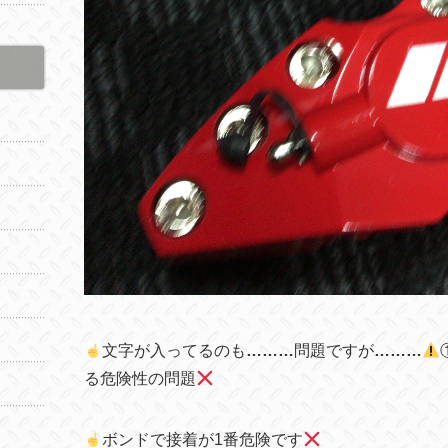
文字が入ってるのも
………
問題ですが
………
る危険性の問題
ボンドで接着が1番危険です