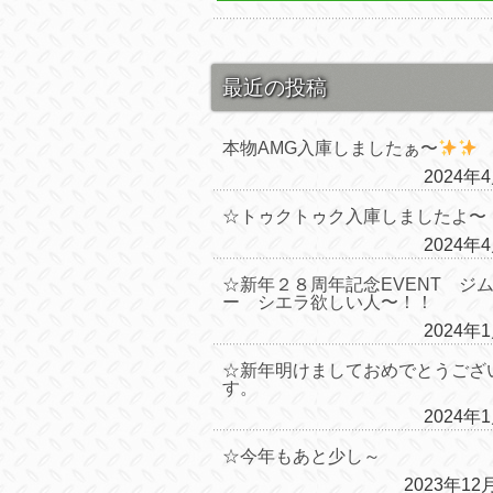
最近の投稿
本物AMG入庫しましたぁ〜
2024年
☆トゥクトゥク入庫しましたよ〜
2024年
☆新年２８周年記念EVENT ジ
ー シエラ欲しい人〜！！
2024年
☆新年明けましておめでとうござ
す。
2024年
☆今年もあと少し～
2023年12