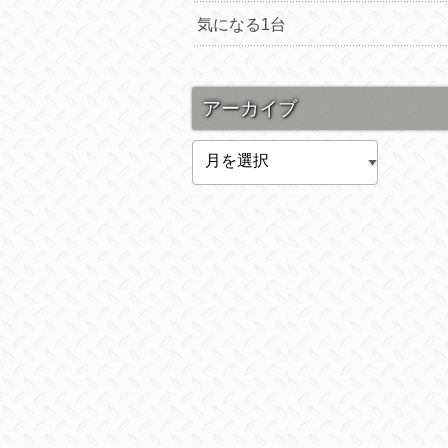
気になる1台
アーカイブ
ア
ー
カ
イ
ブ