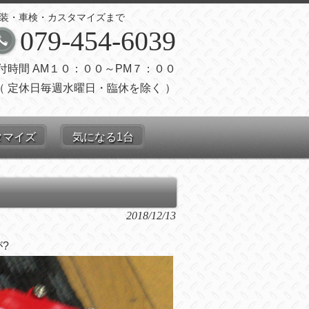
装・車検・カスタマイズまで
079-454-6039
付時間 AM１０：００～PM７：００
（ 定休日毎週水曜日・臨休を除く ）
タマイズ
気になる1台
2018/12/13
が
?