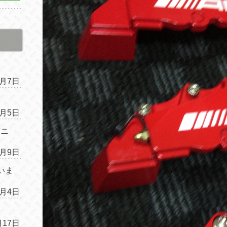
4月7日
4月5日
ムニ
1月9日
いま
1月4日
月17日