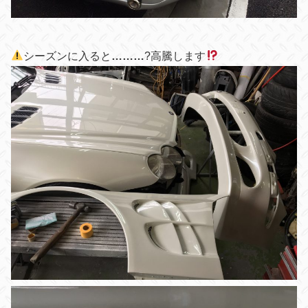
シーズンに入ると
………
?
高騰します