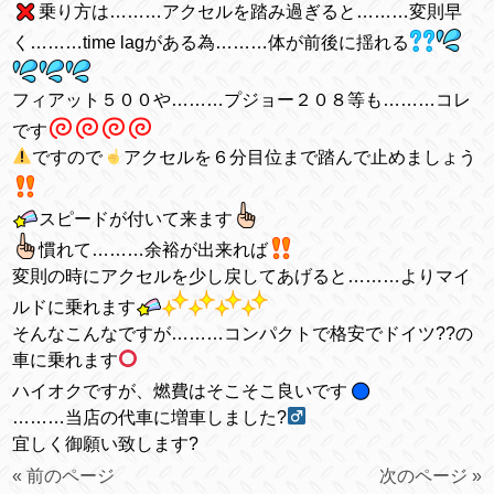
乗り方は………アクセルを踏み過ぎると………変則早
く………time lagがある為………体が前後に揺れる
フィアット５００や………プジョー２０８等も………コレ
です
ですので
アクセルを６分目位まで踏んで止めましょう
スピードが付いて来ます
慣れて………余裕が出来れば
変則の時にアクセルを少し戻してあげると………よりマイ
ルドに乗れます
そんなこんなですが………コンパクトで格安でドイツ??の
車に乗れます
ハイオクですが、燃費はそこそこ良いです
………当店の代車に増車しました?‍
宜しく御願い致します?
« 前のページ
次のページ »