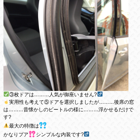
③枚ドアは………人気が御座いません?‍
実用性も考えて⑤ドアを選択しましたが………後席の窓
は………昔懐かしのビートルの様に………浮かせるだけで
す?
最大の特徴は
かなりプア
シンプルな内装です?‍