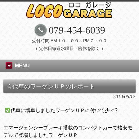
079-454-6039
受付時間 AM１０：００～PM７：００
（ 定休日毎週水曜日・臨休を除く ）
MENU
☆代車のワーゲンＵＰのレポート
2019/06/17
代車に増車しましたワーゲンＵＰに付いて少々
?
エマージェンシーブレーキ搭載のコンパクトカーで格安モ
デルで登場しましたワーゲンＵＰ