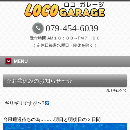
079-454-6039
受付時間 AM１０：００～PM７：００
（ 定休日毎週水曜日・臨休を除く ）
MENU
☆お盆休みのお知らせ〜☆
2019/08/14
ギリギリですが〜
?‍
台風通過待ちの為………明日と明後日の２日間