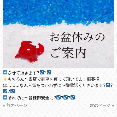
させて頂きます?‍
?‍
もちろん〜当店で御車を買って頂いてます顧客様
は………なんら気をつかわずに〜御電話くださいませ?‍
?‍
?‍
それでは〜皆様御安全に?‍
?‍
?‍
« 前のページ
次のページ »