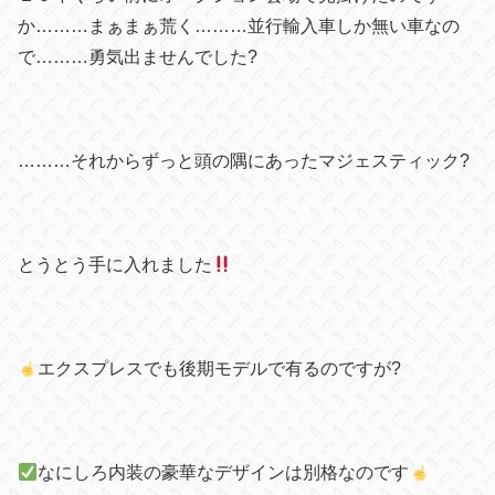
か………まぁまぁ荒く………並行輸入車しか無い車なの
で………勇気出ませんでした
?
………それからずっと頭の隅にあったマジェスティック
?
とうとう手に入れました
エクスプレスでも後期モデルで有るのですが
?
なにしろ内装の豪華なデザインは別格なのです