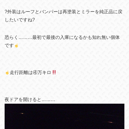
?
外装はルーフとバンパーは再塗装とミラーを純正品に戻
したいですね
?
恐らく………最初で最後の入庫になるかも知れ無い個体
です
走行距離は④万キロ
夜ドアを開けると………