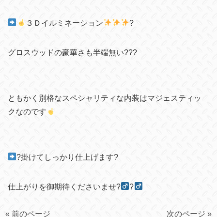
３Ｄイルミネーション
?
グロスウッドの豪華さも半端無い
???
ともかく別格なスペシャリティな内装はマジェスティッ
クなのです
?掛けてしっかり仕上げます?
仕上がりを御期待くださいませ
?‍
?‍
« 前のページ
次のページ »