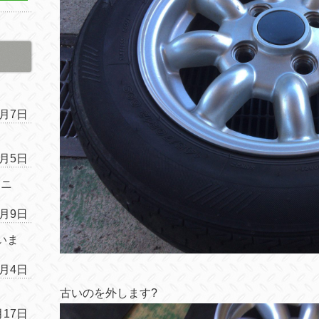
4月7日
4月5日
ムニ
1月9日
いま
1月4日
古いのを外します
?
月17日