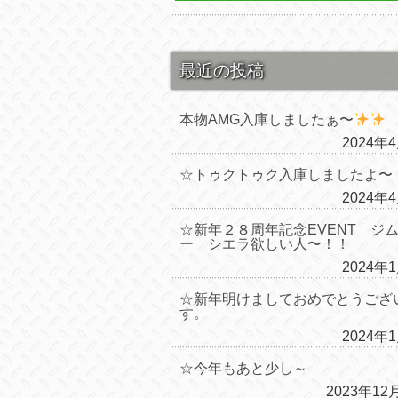
最近の投稿
本物AMG入庫しましたぁ〜
2024年
☆トゥクトゥク入庫しましたよ〜
2024年
☆新年２８周年記念EVENT ジ
ー シエラ欲しい人〜！！
2024年
☆新年明けましておめでとうござ
す。
2024年
☆今年もあと少し～
2023年12