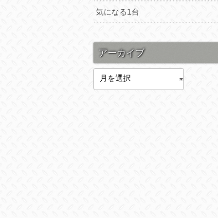
気になる1台
アーカイブ
ア
ー
カ
イ
ブ