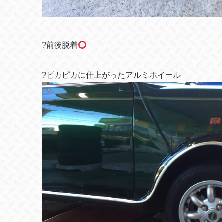
?
前後脱着
?
ピカピカに仕上がったアルミホイール