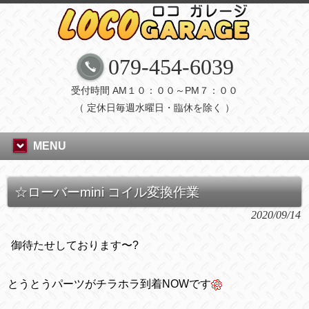
079-454-6039
受付時間 AM１０：００～PM７：００
（ 定休日毎週水曜日・臨休を除く ）
MENU
☆ローバーmini コイル変換作業
2020/09/14
御待たせしております〜
?
とうとうパーツがチラホラ到着NOWです