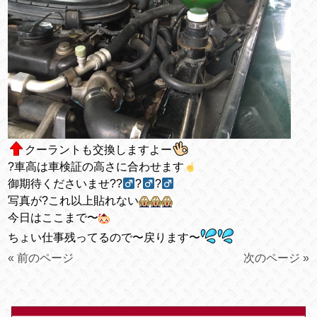
クーラントも交換しますよー
?車高は車検証の高さに合わせます
御期待くださいませ??‍
?‍
?‍
写真が?これ以上貼れない
今日はここまで〜
ちょい仕事残ってるので〜戻ります〜
« 前のページ
次のページ »