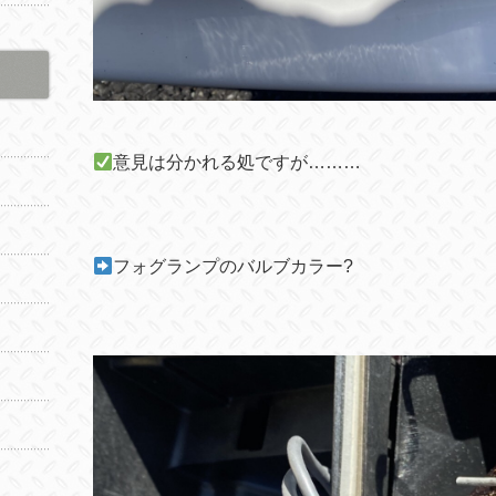
意見は分かれる処ですが………
フォグランプのバルブカラー
?