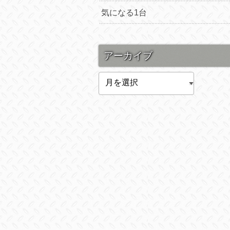
気になる1台
アーカイブ
ア
ー
カ
イ
ブ