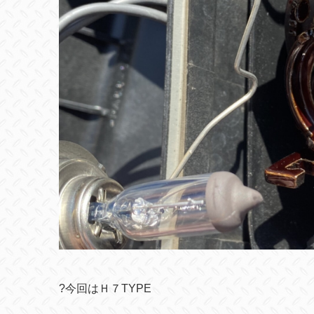
?
今回はＨ７TYPE