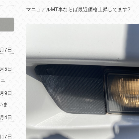
マニュアルMT車ならば最近価格上昇してます
?
4月7日
4月5日
ムニ
1月9日
いま
1月4日
月17日