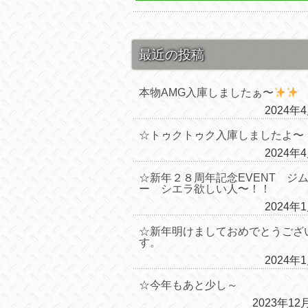
最近の投稿
本物AMG入庫しましたぁ〜
2024年
☆トゥクトゥク入庫しましたよ〜
2024年
☆新年２８周年記念EVENT ジ
ー シエラ欲しい人〜！！
2024年
☆新年明けましておめでとうござ
す。
2024年
☆今年もあと少し～
2023年12