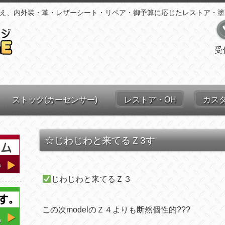
え、内外装・革・レザーシート・リペア・御予算に応じたレストア・塗
受
ストック(カーセンサー)
レストア・OH
カス
☆じわじわと来てるＺ3す
じわじわと来てるＺ３
この次modelのＺ４よりも断然個性的
???