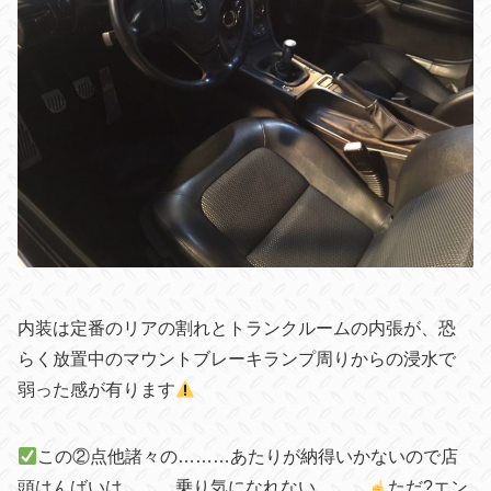
内装は定番のリアの割れとトランクルームの内張が、恐
らく放置中のマウントブレーキランプ周りからの浸水で
弱った感が有ります
この②点他諸々の………あたりが納得いかないので店
頭はんばいは………乗り気になれない………
ただ?エン