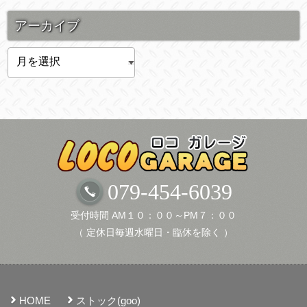
アーカイブ
ア
ー
カ
イ
ブ
079-454-6039
受付時間 AM１０：００～PM７：００
（ 定休日毎週水曜日・臨休を除く ）
HOME
ストック(goo)