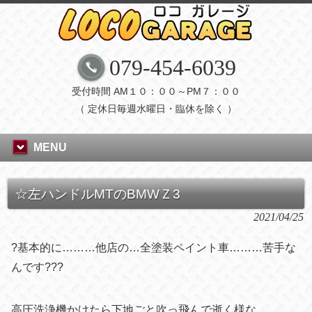
079-454-6039
受付時間 AM１０：００～PM７：００
（ 定休日毎週水曜日・臨休を除く ）
MENU
☆左ハンドルMTのBMWＺ3
2021/04/25
?基本的に………他店の…全塗装ペイント車………苦手な
んです???
高圧洗浄機かけたら下地ごと吹っ飛んで逝く様な………