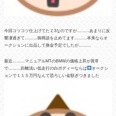
今回コツコツ仕上げてたＺ3なのですが………あまりに反
響凄過ぎて………御商談を止めてます………本来ならオ
ークションに出品して換金予定でしたが………
最近………マニュアルMTのBMWの価格上昇が異常
で………距離浅い低走行の白ボディーならば
オークシ
ョンで１１５万円なんて恐ろしい金額ぎつきました