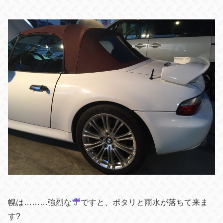
幌は………強烈な
ですと、ポタリと雨水が落ちて来ま
す?