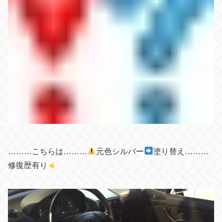
………こちらは………
元色シルバー
塗り替え………
修復歴有り