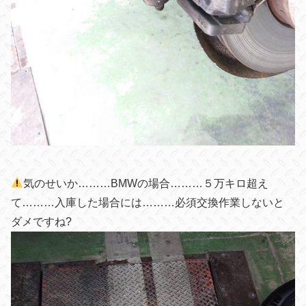
気のせいか………BMWの場合………５万キロ超え
て………入庫した場合には………必須交換作業しないと
ダメですね
?