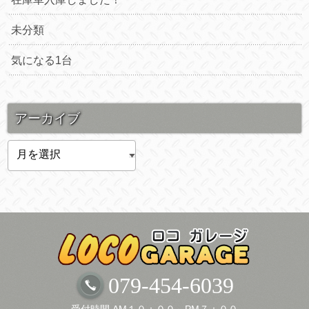
未分類
気になる1台
アーカイブ
ア
ー
カ
イ
ブ
079-454-6039
受付時間 AM１０：００～PM７：００