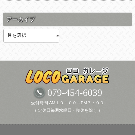
アーカイブ
ア
ー
カ
イ
ブ
079-454-6039
受付時間 AM１０：００～PM７：００
（ 定休日毎週水曜日・臨休を除く ）