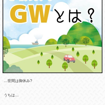
…世間は御休み?
うちは…