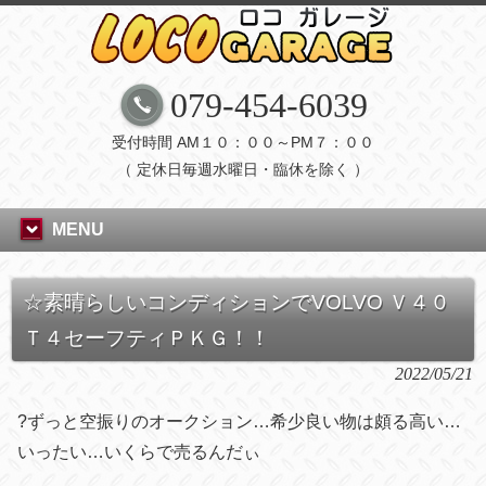
079-454-6039
受付時間 AM１０：００～PM７：００
（ 定休日毎週水曜日・臨休を除く ）
MENU
☆素晴らしいコンディションでVOLVO Ｖ４０
Ｔ４セーフティＰＫＧ！！
2022/05/21
?ずっと空振りのオークション…希少良い物は頗る高い…
いったい…いくらで売るんだぃ