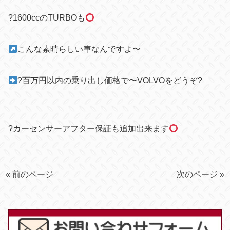
?1600ccのTURBOも
こんな素晴らしい車なんですよ〜
?百万円以内の乗り出し価格で〜VOLVOをどうぞ?
?
カーセンサーアフター保証も追加出来ます
« 前のページ
次のページ »