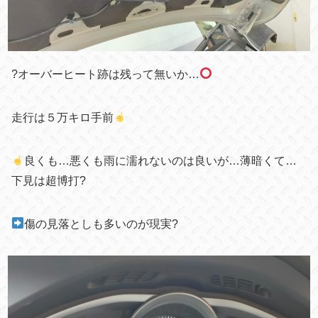
?オーバーヒート跡は残って無いか…
走行は５万キロ手前
良くも…悪くも雨に濡れないのは良いが…薄暗くて…
下見は超博打?
傷の見落としも多いのが現実?