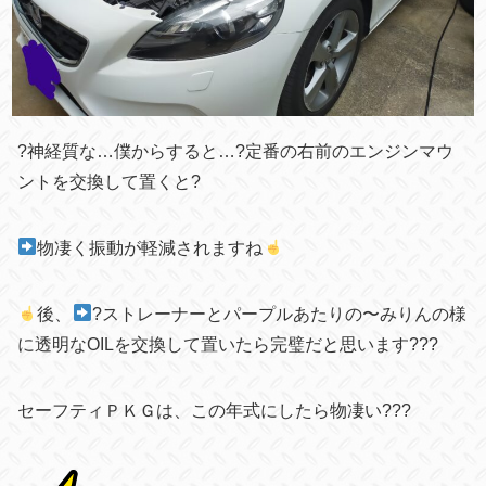
?神経質な…僕からすると…?定番の右前のエンジンマウ
ントを交換して置くと?
物凄く振動が軽減されますね
後、
?ストレーナーとパープルあたりの〜みりんの様
に透明なOILを交換して置いたら完璧だと思います???
セーフティＰＫＧは、この年式にしたら物凄い???