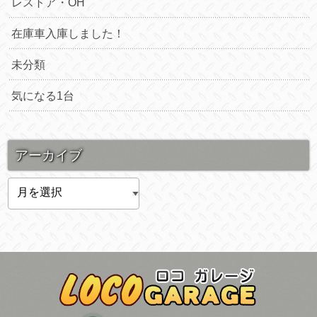
レストア・OH
在庫車入庫しました！
未分類
気になる1台
アーカイブ
ア
ー
カ
イ
ブ