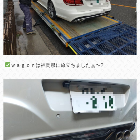
ｗａｇｏｎは福岡県に旅立ちましたぁ〜?