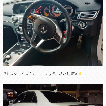
?
カスタマイズＰａｒｔｓも御手頃だし豊富