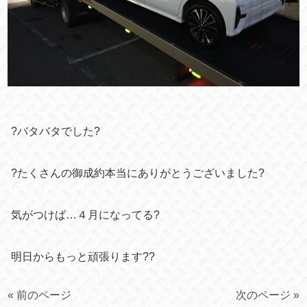
?
バタバタでした
?
?
たくさんの御成約本当にありがとうございました?
気がつけば…４月になってる?
明日からもっと頑張ります??
« 前のページ
次のページ »