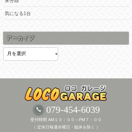
未分類
気になる1台
アーカイブ
ア
ー
カ
イ
ブ
079-454-6039
受付時間 AM１０：００～PM７：００
（ 定休日毎週水曜日・臨休を除く ）