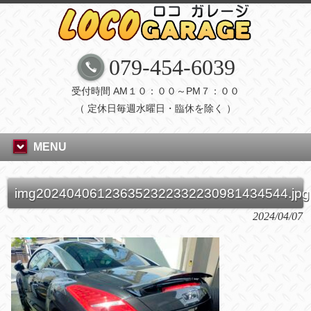
079-454-6039
受付時間 AM１０：００～PM７：００
（ 定休日毎週水曜日・臨休を除く ）
MENU
img202404061236352322332230981434544.jpg
2024/04/07